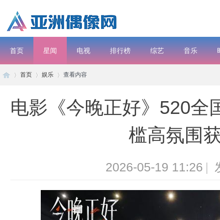
首页
星闻
电视
排行榜
综艺
音乐
首页
娱乐
查看内容
电影
电影《今晚正好》520
子
›
›
›
槛高氛围
2026-05-19 11:26
|
彦