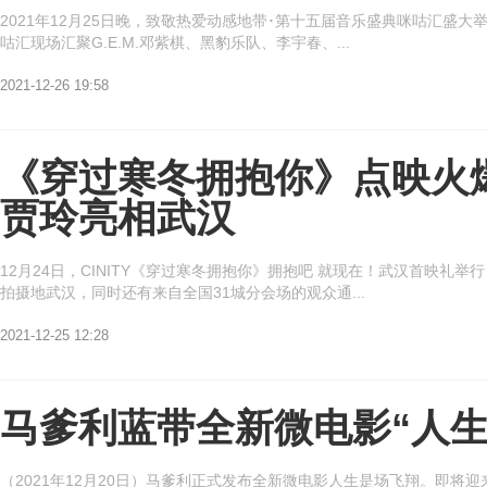
2021年12月25日晚，致敬热爱动感地带･第十五届音乐盛典咪咕汇盛
咕汇现场汇聚G.E.M.邓紫棋、黑豹乐队、李宇春、...
2021-12-26 19:58
《穿过寒冬拥抱你》点映火爆
贾玲亮相武汉
12月24日，CINITY《穿过寒冬拥抱你》拥抱吧 就现在！武汉首映
拍摄地武汉，同时还有来自全国31城分会场的观众通...
2021-12-25 12:28
马爹利蓝带全新微电影“人生
（2021年12月20日）马爹利正式发布全新微电影人生是场飞翔。即将