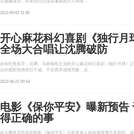
众频频落泪，结束后仍沉浸深邃氛围久久回味...
2022-09-03 11:06
开心麻花科幻喜剧《独行月球
亚
全场大合唱让沈腾破防
由张吃鱼执导，沈腾、马丽领衔主演的开心麻花科幻喜剧《独行月球》正在
众的观影热情依旧不减。不仅票房成绩亮眼，还...
2022-08-21 00:54
洲
电影《保你平安》曝新预告 
得正确的事
由大鹏执导的喜剧电影《保你平安》日前发布人间有真情预告及剧照。该