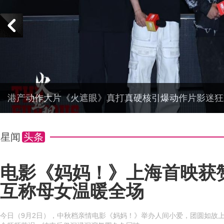
co
港产动作大片《火遮眼》真打真硬核引爆动作片影迷狂
星闻
头条
电影《妈妈！》上海首映获
互称母女温暖全场
n
今日（9月2日），中秋档亲情电影《妈妈！》举办人间小爱，团圆如故