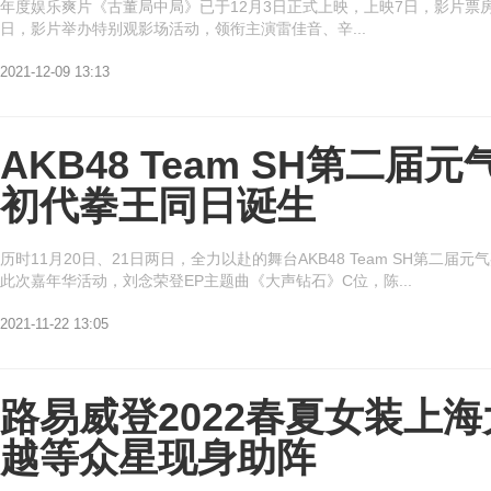
年度娱乐爽片《古董局中局》已于12月3日正式上映，上映7日，影片票房
日，影片举办特别观影场活动，领衔主演雷佳音、辛...
2021-12-09 13:13
AKB48 Team SH第二
初代拳王同日诞生
历时11月20日、21日两日，全力以赴的舞台AKB48 Team SH第
此次嘉年华活动，刘念荣登EP主题曲《大声钻石》C位，陈...
2021-11-22 13:05
路易威登2022春夏女装上
越等众星现身助阵