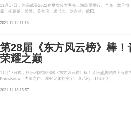
11月17日，路易威登2022春夏女装大秀在上海隆重举行。当晚，章
霏、杨超越、傅菁、吴宣仪、虞书欣、刘亦菲、欧阳...
2021-11-19 11:16
第28届《东方风云榜》棒！
荣耀之巅
11月17日晚，格乐利雅第28届《东方风云榜》棒！音乐盛典登陆上海东方
KnowKnow、力量之声、摩登兄弟刘宇宁、李艺彤、THE9-刘...
2021-11-18 15:57