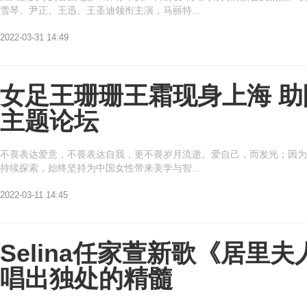
雪琴、尹正、王迅、王圣迪领衔主演，马丽特...
2022-03-31 14:49
偶
女足王珊珊王霜现身上海 
主题论坛
不畏表达爱意，不畏表达自我，更不畏岁月流逝。爱自己，而发光；因为
持续探索，始终坚持为中国女性带来美学与智...
2022-03-11 14:45
像
Selina任家萱新歌《居里
唱出独处的精髓